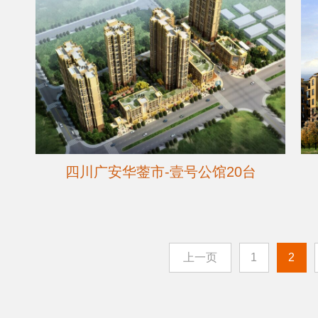
四川广安华蓥市-壹号公馆20台
上一页
1
2