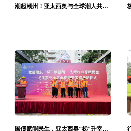
潮起潮州！亚太西奥与全球潮人共赴根脉之约，梯通天下家国兴
国债赋能民生，亚太西奥“梯”升幸福生活——贵港市龙凤嘉苑电梯更新工程正式启动