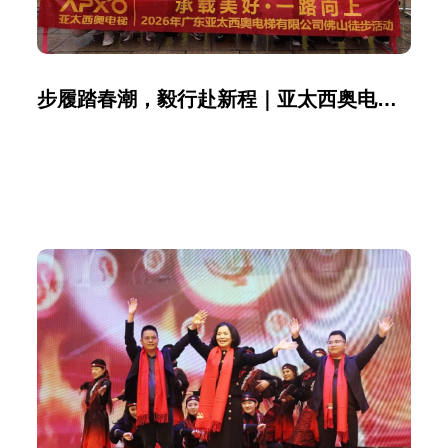
步履踏春潮，毅行赴新程｜亚太西奥电梯与城市共赴50km徒步圆满收官！