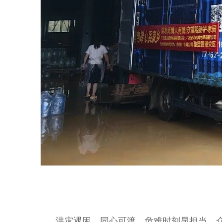
洪灾遇困，同心可渡。危难时刻显担当，