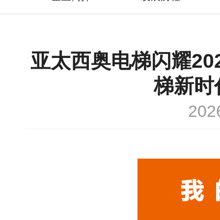
亚太西奥电梯闪耀20
梯新时
20