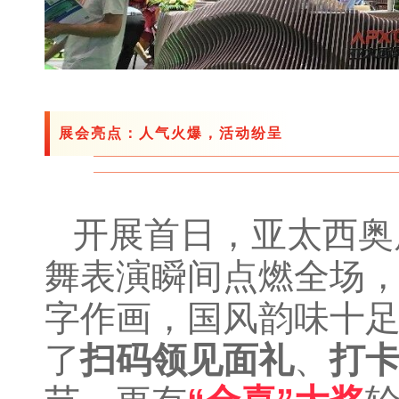
展会亮点：人气火爆，活动纷呈
开展首日，亚太西奥
舞表演瞬间点燃全场
字作画，国风韵味十
了
扫码领见面礼
、
打